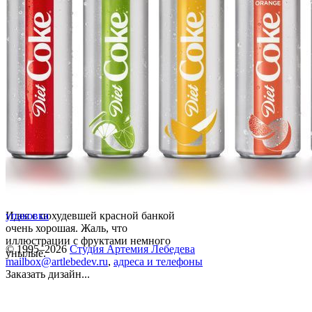
Идея с похудевшей красной банкой
упаковка
очень хорошая. Жаль, что
иллюстрации с фруктами немного
© 1995–2026
Студия Артемия Лебедева
унылые.
mailbox@artlebedev.ru
,
адреса и телефоны
Заказать дизайн...