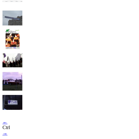
←
Ctrl
→