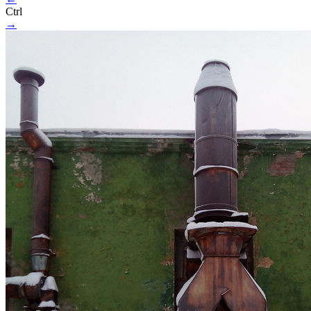
Ctrl
→