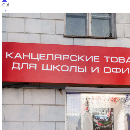
Ctrl
→