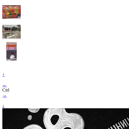
↑
←
Ctrl
→
↓