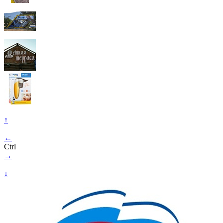
↑
←
Ctrl
→
↓