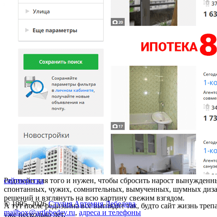
Редизайн для того и нужен, чтобы сбросить нарост вынужденн
сайт
верстка
спонтанных, чужих, сомнительных, вымученных, шумных диз
решений и взглянуть на всю картину свежим взгядом.
© 1995–2026
Студия Артемия Лебедева
А тут после редизайна все выглядит так, будто сайт жизнь треп
mailbox@artlebedev.ru
,
адреса и телефоны
уже несколько лет.