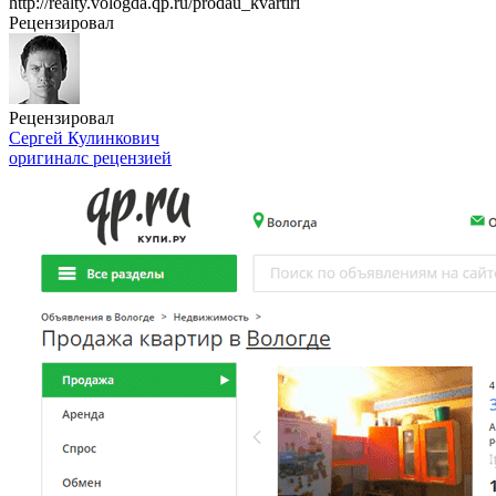
http://realty.vologda.qp.ru/prodau_kvartiri
Рецензировал
Рецензировал
Сергей Кулинкович
оригинал
с рецензией