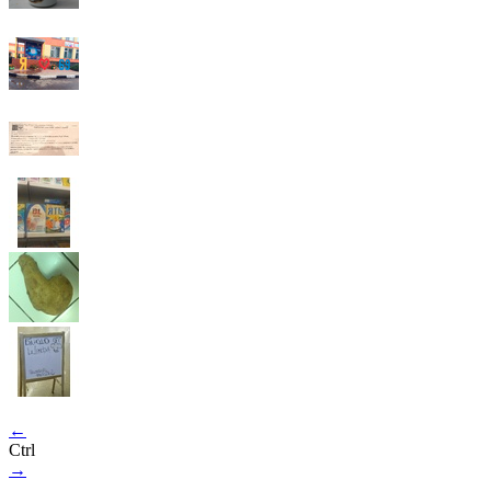
←
Ctrl
→