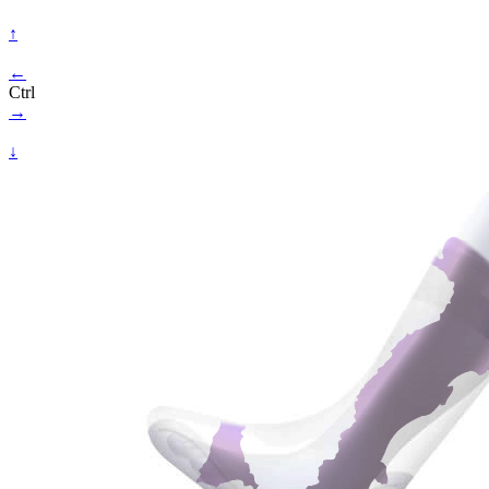
↑
←
Ctrl
→
↓