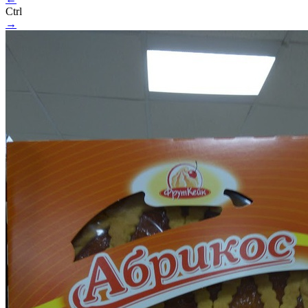
Ctrl
→