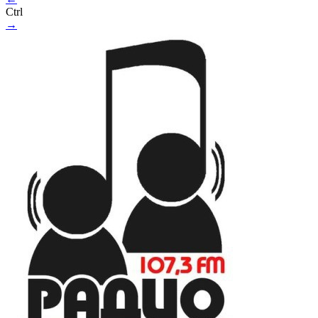
Ctrl
→