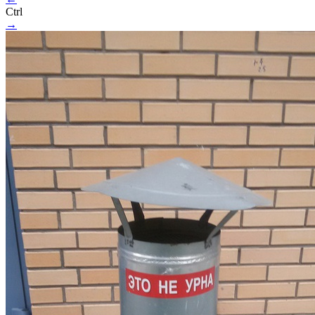
Ctrl
→