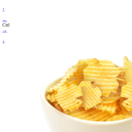
↑
←
Ctrl
→
↓