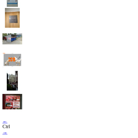
←
Ctrl
→