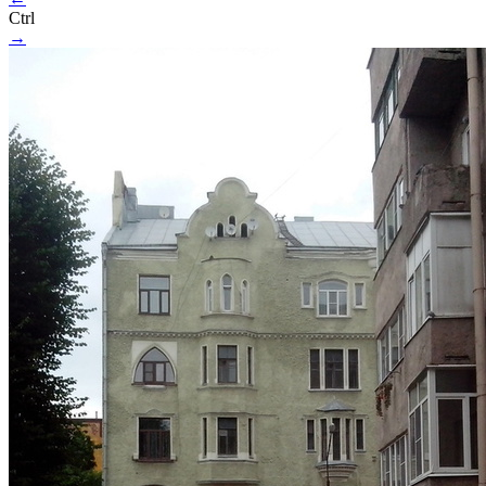
Ctrl
→