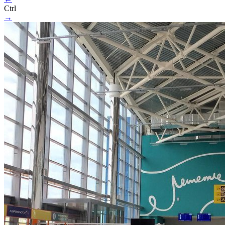
Ctrl
→