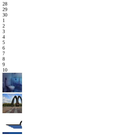
28
29
30
1
2
3
4
5
6
7
8
9
10