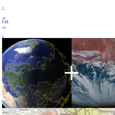
↑
←
Ctrl
→
↓