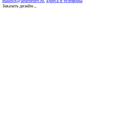
mailbox@artlebedev.ru
,
адреса и телефоны
Заказать дизайн...