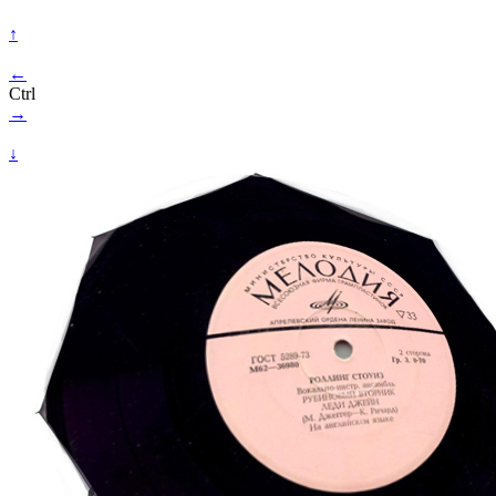
↑
←
Ctrl
→
↓