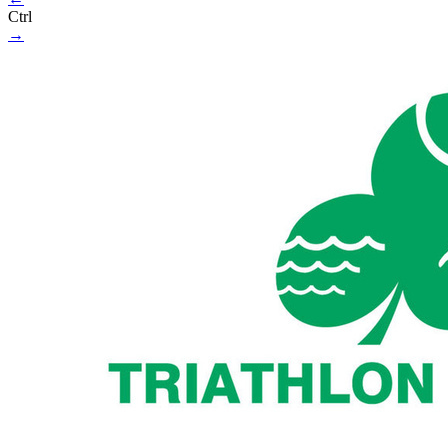
Ctrl
→