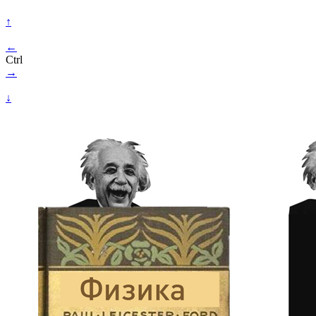
↑
←
Ctrl
→
↓