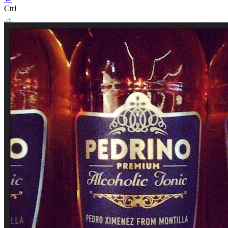
Ctrl
→