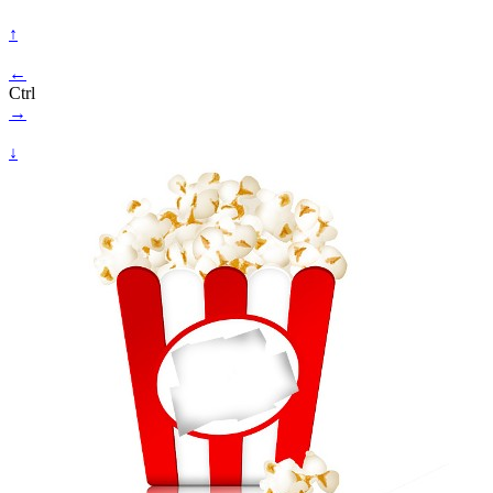
↑
←
Ctrl
→
↓