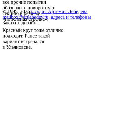
все прочие попытки
обозначить поворотную
© 1995–2026
Студия Артемия Лебедева
секцию в режиме
mailbox@artlebedev.ru
,
адреса и телефоны
«не зеленая стрелка».
Заказать дизайн...
Красный круг тоже отлично
подходит. Ранее такой
вариант встречался
в Ульяновске.