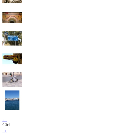
←
Ctrl
→