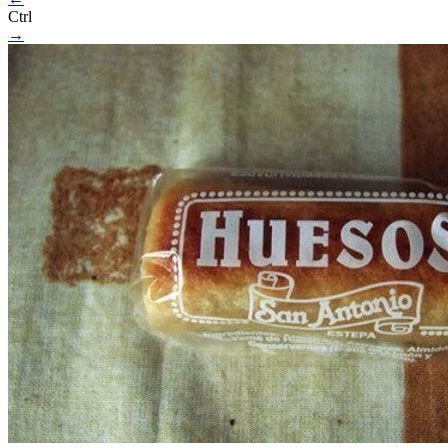
Ctrl
→