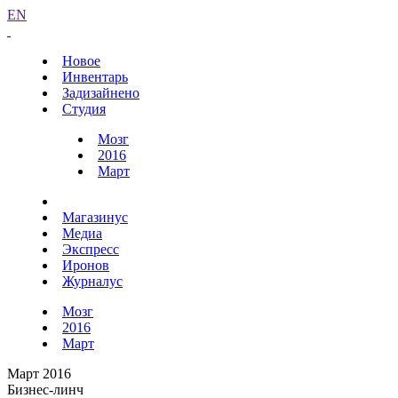
EN
Новое
Инвентарь
Задизайнено
Студия
Мозг
2016
Март
Магазинус
Медиа
Экспресс
Иронов
Журналус
Мозг
2016
Март
Март 2016
Бизнес-линч