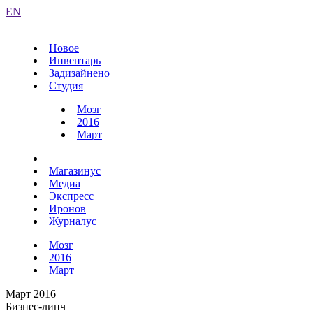
EN
Новое
Инвентарь
Задизайнено
Студия
Мозг
2016
Март
Магазинус
Медиа
Экспресс
Иронов
Журналус
Мозг
2016
Март
Март 2016
Бизнес-линч