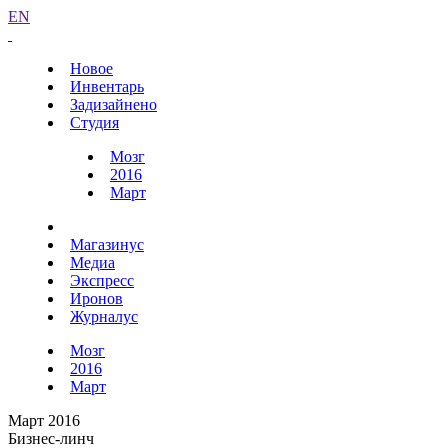
EN
Новое
Инвентарь
Задизайнено
Студия
Мозг
2016
Март
Магазинус
Медиа
Экспресс
Иронов
Журналус
Мозг
2016
Март
Март 2016
Бизнес-линч