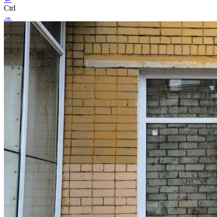
Ctrl
→