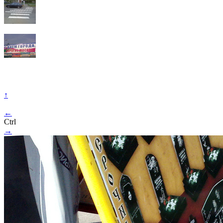
↑
←
Ctrl
→