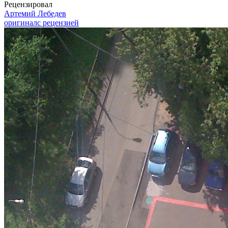
Рецензировал
Артемий Лебедев
оригинал
с рецензией