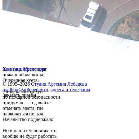
Ха-ха-ха. Место для
навигация
транспорт
пожарной машины.
Очередная хуета.
© 1995–2026
Студия Артемия Лебедева
mailbox@artlebedev.ru
,
адреса и телефоны
Типа, какой-то хуй
Заказать дизайн...
по пожарной безопасности
придумал — а давайте
отмечать места, где
парковаться нельзя.
Начальство поддержало.
Но в наших условиях это
вообще не будет работать.