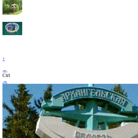
↑
←
Ctrl
→