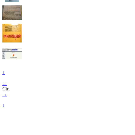
↑
←
Ctrl
→
↓