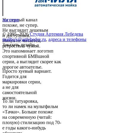
На первый канал
логотип
похоже, не супер.
Не выглядит дешевым
© 1995–2026
Студия Артемия Лебедева
и доступным.
mailbox@artlebedev.ru
,
адреса и телефоны
Нихуя не читается,
Заказать дизайн...
ретростиль чужой.
Это напоминает логотип
спортивной БМВшной
серии, а выглядит скорее как
дорогое автоателье.
Просто хуевый вариант.
Годится для
маркировки серии,
а не для
самостоятельной
жизни.
То ли татуаровка,
то ли намек на мультфильм
«Тачки». Больше похоже
на современную (читай:
плохую) стилизацию под 70-
е годы какого-нибудь