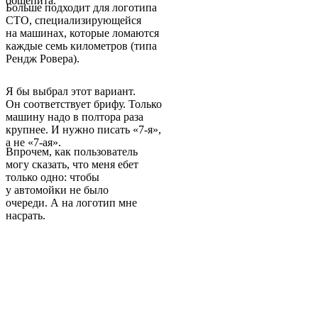
общепита.
Больше подходит для логотипа
СТО, специализирующейся
на машинах, которые ломаются
каждые семь километров (типа
Рендж Ровера).
Я бы выбрал этот вариант.
Он соответствует брифу. Только
машину надо в полтора раза
крупнее. И нужно писать «7-я»,
а не «7-ая».
Впрочем, как пользователь
могу сказать, что меня ебет
только одно: чтобы
у автомойки не было
очереди. А на логотип мне
насрать.