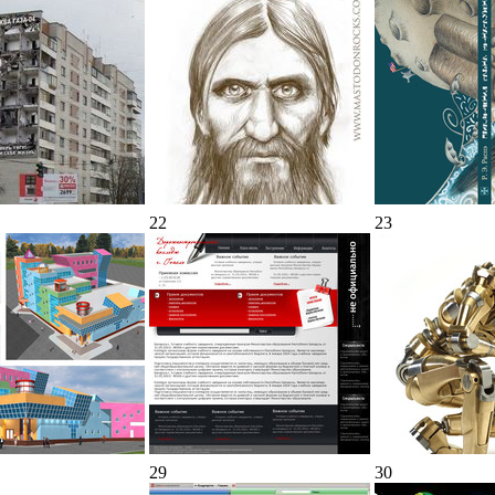
22
23
29
30