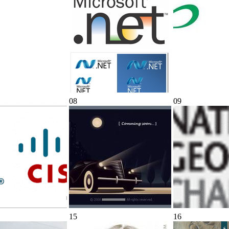
08
09
15
16