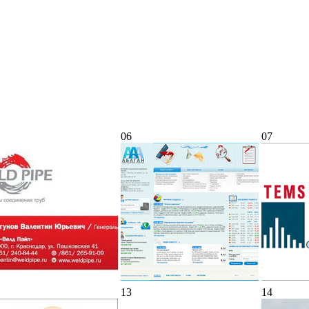
06
07
13
14