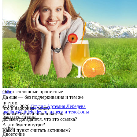
Опять сплошные прописные.
сайт
Да еще — без подчеркивания и тем же
цветом,
© 1995–2026
Студия Артемия Лебедева
что и наборный текст.
mailbox@artlebedev.ru
,
адреса и телефоны
Как же бедный пользователь
Заказать дизайн...
должен догадаться, что это ссылка?
А что будет внутри?
гудок
Какой пункт считать активным?
Двоеточие