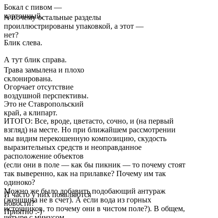
Бокал с пивом —
картонный.
А почему остальные разделы
проиллюстрированы упаковкой, а этот —
нет?
Блик слева.
А тут блик справа.
Трава замылена и плохо
склонирована.
Огорчает отсутствие
воздушной перспективы.
Это не Ставропольский
край, а клипарт.
ИТОГО: Все, вроде, цветасто, сочно, и (на первый
взгляд) на месте. Но при ближайшем рассмотрении
мы видим перекошенную композицию, скудость
выразительных средств и неоправданное
расположение объектов
(если они в поле — как бы пикник — то почему стоят
так выверенно, как на прилавке? Почему им так
одиноко?
Можно же было добавить подобающий антураж
И часто у них появляются
(женщина не в счет). А если вода из горных
новости?
источников, то почему они в чистом поле?). В общем,
Приятно :-)
четыре с минусом.