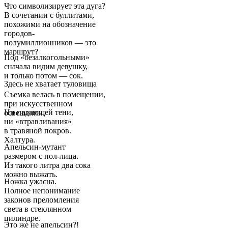
Что символизирует эта дуга?
В сочетании с буллитами,
похожими на обозначение
городов-
полумиллионников — это
маршрут?
Под «безалкогольными»
сначала видим девушку,
и только потом — сок.
Здесь не хватает туловища
Съемка велась в помещении,
при искусственном
Ни падающей тени,
освещении.
ни «втравливания»
в травяной покров.
Халтура.
Апельсин-мутант
размером с пол-лица.
Из такого литра два сока
можно выжать.
Ножка ужасна.
Полное непонимание
законов преломления
света в стеклянном
цилиндре.
Это же не апельсин?!