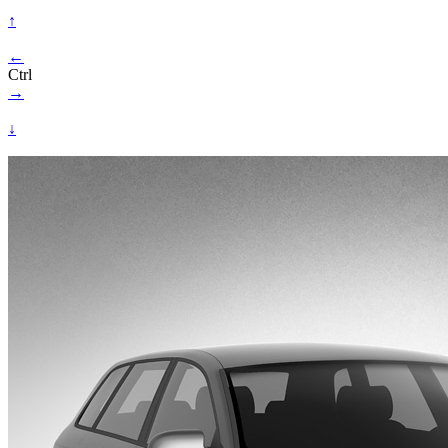
↑
←
Ctrl
→
↓