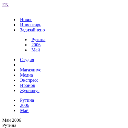
EN
Новое
Инвентарь
Задизайнено
Рутина
2006
Май
Студия
Магазинус
Медиа
Экспресс
Иронов
Журналус
Рутина
2006
Май
Май 2006
Рутина