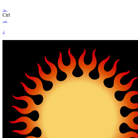
←
Ctrl
→
↓