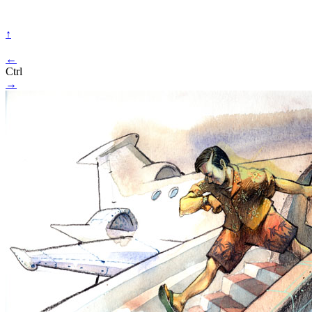
↑
←
Ctrl
→