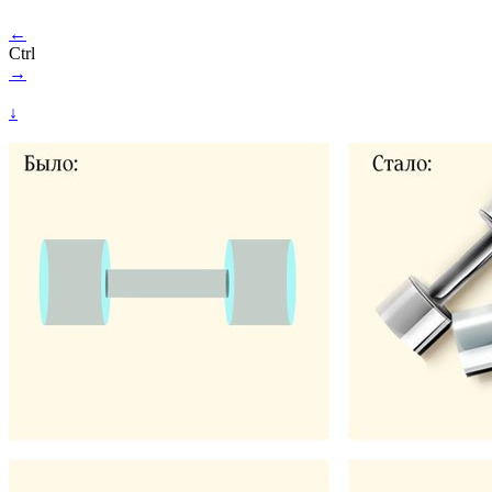
←
Ctrl
→
↓