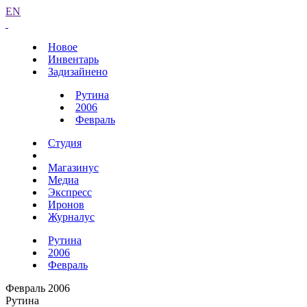
EN
Новое
Инвентарь
Задизайнено
Рутина
2006
Февраль
Студия
Магазинус
Медиа
Экспресс
Иронов
Журналус
Рутина
2006
Февраль
Февраль 2006
Рутина