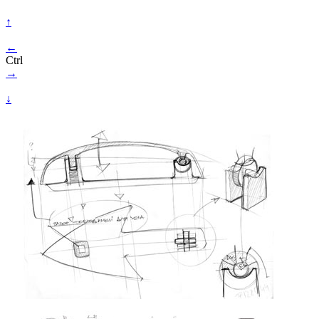
↑
←
Ctrl
→
↓