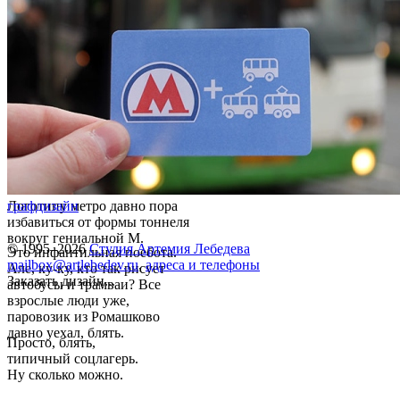
Логотипу метро давно пора
графдизайн
избавиться от формы тоннеля
вокруг гениальной М.
© 1995–2026
Студия Артемия Лебедева
Это инфантильная поебота.
mailbox@artlebedev.ru
,
адреса и телефоны
Але, ку-ку, кто так рисует
Заказать дизайн...
автобусы и трамваи? Все
взрослые люди уже,
паровозик из Ромашково
давно уехал, блять.
Просто, блять,
типичный соцлагерь.
Ну сколько можно.