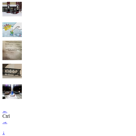
←
Ctrl
→
↓