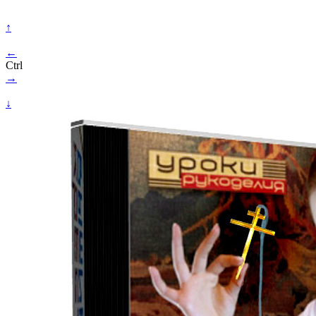
↑
←
Ctrl
→
↓