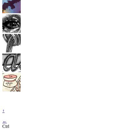
↑
←
Ctrl