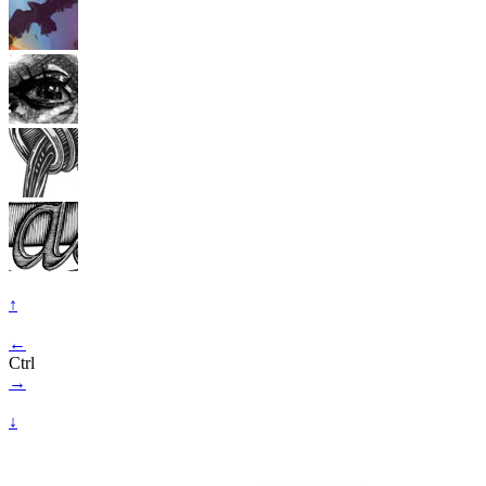
↑
←
Ctrl
→
↓