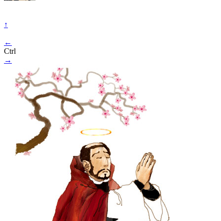
↑
←
Ctrl
→