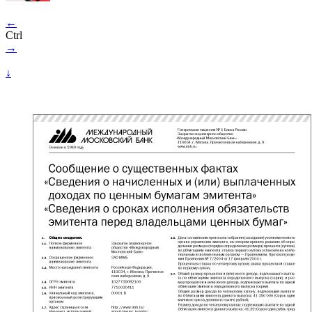
←
Ctrl
→
↓