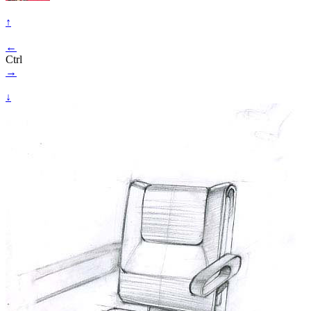
↑
←
Ctrl
→
↓