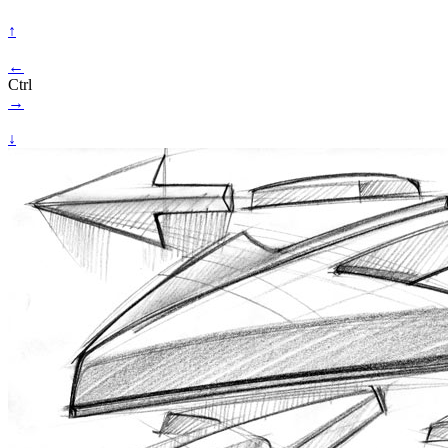
↑
←
Ctrl
→
↓