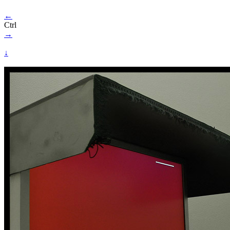
←
Ctrl
→
↓