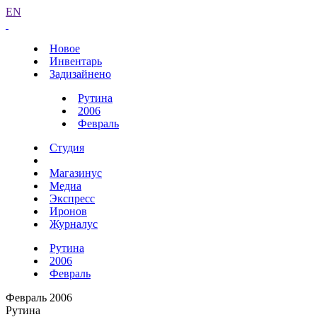
EN
Новое
Инвентарь
Задизайнено
Рутина
2006
Февраль
Студия
Магазинус
Медиа
Экспресс
Иронов
Журналус
Рутина
2006
Февраль
Февраль 2006
Рутина