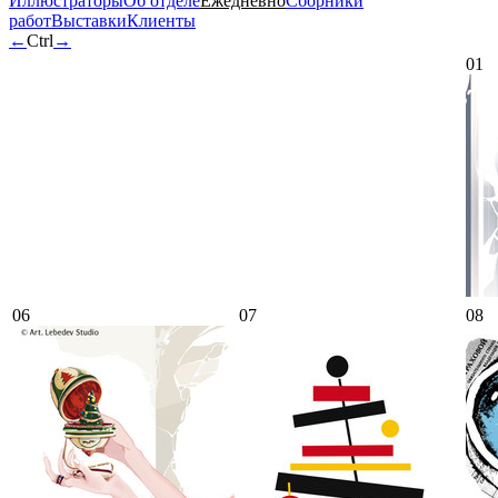
Иллюстраторы
Об отделе
Ежедневно
Сборники
работ
Выставки
Клиенты
←
Ctrl
→
01
06
07
08